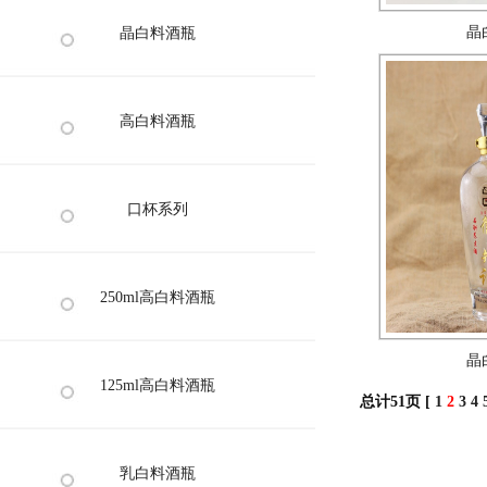
晶
晶白料酒瓶
高白料酒瓶
口杯系列
250ml高白料酒瓶
晶
125ml高白料酒瓶
总计51页 [
1
2
3
4
乳白料酒瓶